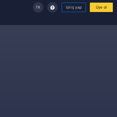
TR
Giriş yap
Üye ol
Türkçe
English
Español
Big Bass Bonanza
Pragmatic Play